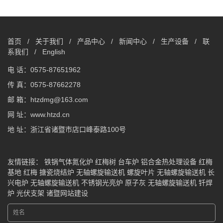
首页
/
关于我们
/
产品中心
/
新闻中心
/
生产设备
/
联
系我们
/
English
电 话：0575-87651962
传 真：0575-87662278
邮 箱：htzdmg@163.com
网 址：www.htzd.cn
地 址：浙江省诸暨市店口峰泰路100号
友情链接：
铁锅气体氮化炉
红梅树
台车炉
铝合金热处理设备
红梅
基地
红梅
搪瓷烧结炉
无轴螺旋输送机
螺旋叶片
无轴螺旋输送机
长
兴电炉
无轴螺旋输送机
不锈钢光亮炉
原子灰
无轴螺旋输送机
钎焊
炉
光伏支架
诸暨网站建设