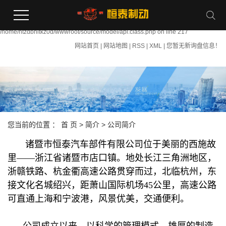
Warning:
file_put_contents(/home/htzdbhltkz0d/wwwroot/source/cache/license_cache.php):
failed to open stream: Permission denied in
/home/htzdbhltkz0d/wwwroot/source/model/api.class.php on line 217
网站首页
|
网站地图
|
RSS
|
XML
|
您暂无新询盘信息！
您当前的位置 ：
首 页
>
简介
>
公司简介
诸暨市恒泰汽车部件有限公司位于美丽的西施故
里——浙江省诸暨市店口镇。地处长江三角洲地区，
浙赣铁路、杭金衢高速公路贯穿而过，北临杭州，东
接文化名城绍兴，距萧山国际机场45公里，高速公路
可直通上海和宁波港，风景优美，交通便利。
公司成立以来，以科学的管理模式，雄厚的制造