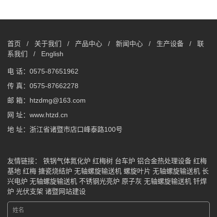
首页
/
关于我们
/
产品中心
/
新闻中心
/
生产设备
/
联
系我们
/
English
电 话：0575-87651962
传 真：0575-87662278
邮 箱：htzdmg@163.com
网 址：www.htzd.cn
地 址：浙江省诸暨市店口峰泰路100号
友情链接：
铁锅气体氮化炉
红梅树
台车炉
铝合金热处理设备
红梅
基地
红梅
搪瓷烧结炉
无轴螺旋输送机
螺旋叶片
无轴螺旋输送机
长
兴电炉
无轴螺旋输送机
不锈钢光亮炉
原子灰
无轴螺旋输送机
钎焊
炉
光伏支架
诸暨网站建设