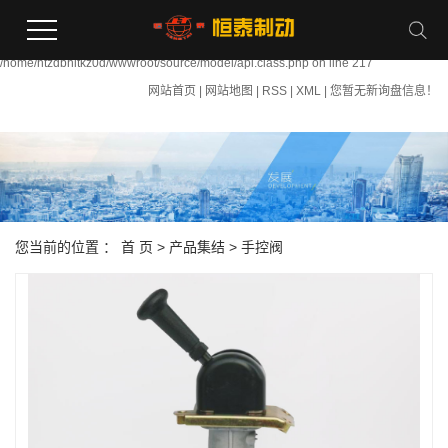
Warning:
file_put_contents(/home/htzdbhltkz0d/wwwroot/source/cache/license_cache.php):
failed to open stream: Permission denied in
/home/htzdbhltkz0d/wwwroot/source/model/api.class.php on line 217
网站首页
|
网站地图
|
RSS
|
XML
|
您暂无新询盘信息！
您当前的位置 ：
首 页
>
产品集结
>
手控阀