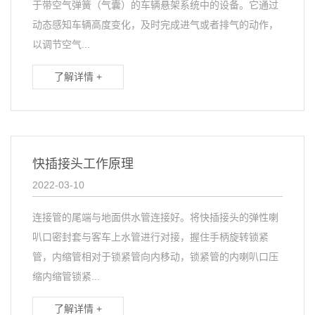
于带空气弹簧（气囊）的车辆悬架系统中的设备。它通过
动态感知车辆高度变化，及时完成进气或者排气的动作，
以调节空气...
了解详情 +
快插接头工作原理
2022-03-10
连接管的尾端与地面供水管连接好。将快插接头的弹性喇
叭口密封套与客车上水管进行对接，握住手柄旋转锁紧
管，内缩管相对于锁紧管向内移动，锁紧管的内喇叭口压
缩内缩管锁紧...
了解详情 +