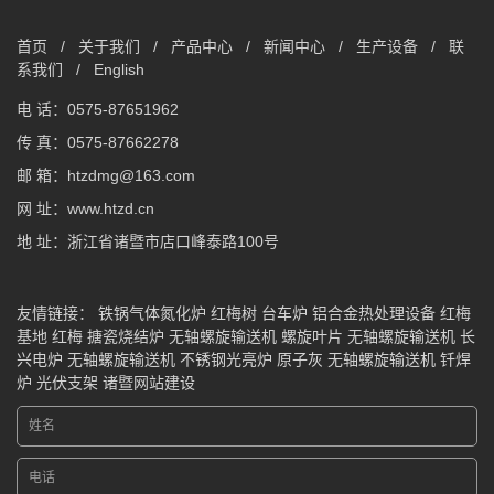
首页
/
关于我们
/
产品中心
/
新闻中心
/
生产设备
/
联
系我们
/
English
电 话：0575-87651962
传 真：0575-87662278
邮 箱：htzdmg@163.com
网 址：www.htzd.cn
地 址：浙江省诸暨市店口峰泰路100号
友情链接：
铁锅气体氮化炉
红梅树
台车炉
铝合金热处理设备
红梅
基地
红梅
搪瓷烧结炉
无轴螺旋输送机
螺旋叶片
无轴螺旋输送机
长
兴电炉
无轴螺旋输送机
不锈钢光亮炉
原子灰
无轴螺旋输送机
钎焊
炉
光伏支架
诸暨网站建设