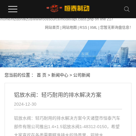
Warning:
file_put_contents(/home/htzdbhltkz0d/wwwroot/source/cache/license_cache.php):
failed to open stream: Permission denied in
/home/htzdbhltkz0d/wwwroot/source/model/api.class.php on line 217
网站首页
|
网站地图
|
RSS
|
XML
|
您暂无新询盘信息！
您当前的位置 ：
首 页
>
新闻中心
>
公司新闻
铝放水阀：轻巧耐用的排水解决方案
2024-12-30
铝放水阀：轻巧耐用的排水解决方案今天诸暨市恒泰汽车
部件有限公司推出1.4×1.5铝放水阀1-48312-0150，希望
大家喜欢在各类需要精准排水的场景里，铝放水...