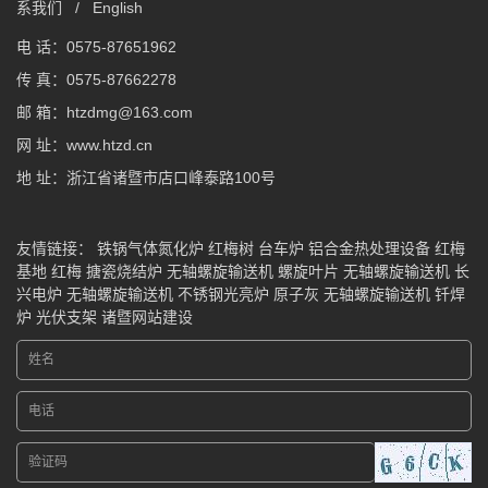
系我们
/
English
电 话：0575-87651962
传 真：0575-87662278
邮 箱：htzdmg@163.com
网 址：www.htzd.cn
地 址：浙江省诸暨市店口峰泰路100号
友情链接：
铁锅气体氮化炉
红梅树
台车炉
铝合金热处理设备
红梅
基地
红梅
搪瓷烧结炉
无轴螺旋输送机
螺旋叶片
无轴螺旋输送机
长
兴电炉
无轴螺旋输送机
不锈钢光亮炉
原子灰
无轴螺旋输送机
钎焊
炉
光伏支架
诸暨网站建设