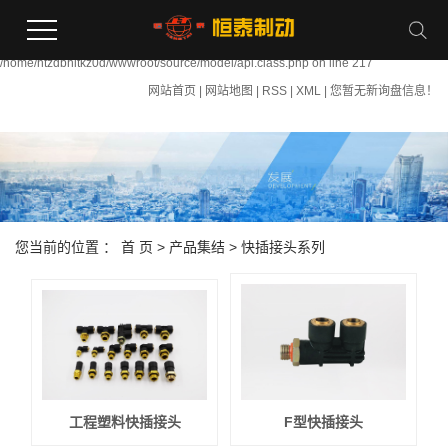
Warning:
file_put_contents(/home/htzdbhltkz0d/wwwroot/source/cache/license_cache.php):
failed to open stream: Permission denied in
/home/htzdbhltkz0d/wwwroot/source/model/api.class.php on line 217
网站首页
|
网站地图
|
RSS
|
XML
|
您暂无新询盘信息！
您当前的位置 ：
首 页
>
产品集结
>
快插接头系列
工程塑料快插接头
F型快插接头