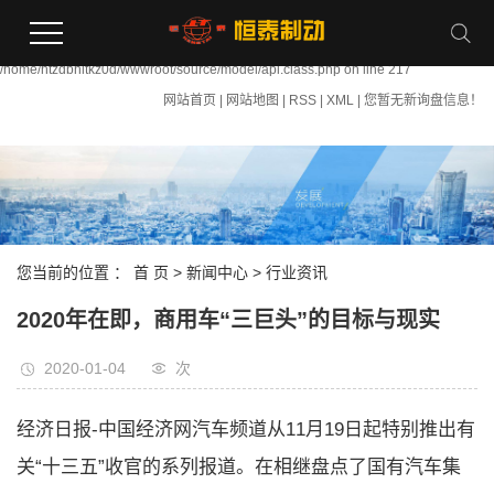
Warning:
file_put_contents(/home/htzdbhltkz0d/wwwroot/source/cache/license_cache.php):
failed to open stream: Permission denied in
/home/htzdbhltkz0d/wwwroot/source/model/api.class.php on line 217
网站首页
|
网站地图
|
RSS
|
XML
|
您暂无新询盘信息！
您当前的位置 ：
首 页
>
新闻中心
>
行业资讯
2020年在即，商用车“三巨头”的目标与现实
2020-01-04
次
经济日报-中国经济网汽车频道从11月19日起特别推出有
关“十三五”收官的系列报道。在相继盘点了国有汽车集