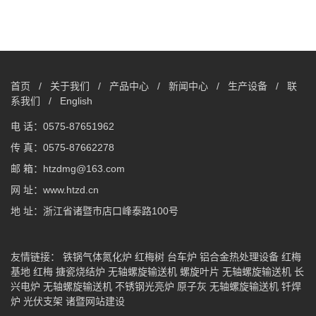
首页
/
关于我们
/
产品中心
/
新闻中心
/
生产设备
/
联
系我们
/
English
电 话：0575-87651962
传 真：0575-87662278
邮 箱：htzdmg@163.com
网 址：www.htzd.cn
地 址：浙江省诸暨市店口峰泰路100号
友情链接：
铁锅气体氮化炉
红梅树
台车炉
铝合金热处理设备
红梅
基地
红梅
搪瓷烧结炉
无轴螺旋输送机
螺旋叶片
无轴螺旋输送机
长
兴电炉
无轴螺旋输送机
不锈钢光亮炉
原子灰
无轴螺旋输送机
钎焊
炉
光伏支架
诸暨网站建设