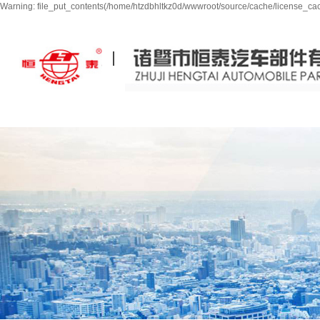
Warning: file_put_contents(/home/htzdbhltkz0d/wwwroot/source/cache/license_cach