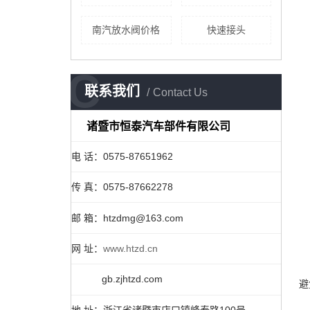
南汽放水阀价格
快速接头
C
联系我们
Contact Us
诸暨市恒泰汽车部件有限公司
电 话：0575-87651962
传 真：0575-87662278
邮 箱：htzdmg@163.com
网 址：
www.htzd.cn
gb.zjhtzd.com
避
地 址：浙江省诸暨市店口镇峰泰路100号