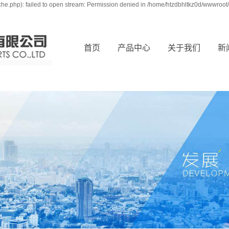
e.php): failed to open stream: Permission denied in /home/htzdbhltkz0d/wwwroot/
首页
产品中心
关于我们
新