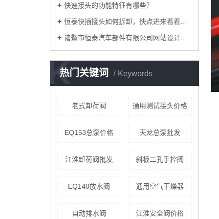
快速接头的功能特征有哪些？
恒泰快插接头如何拆卸，快点进来看看吧！
诸暨市恒泰汽车部件有限公司网站设计改版
K
热门关键词
Keywords
老式卸荷阀
通用测试接头价格
EQ153总泵价格
天龙总泵批发
江淮卸荷阀批发
斜板二孔手控阀
EQ140放水阀
通用空气干燥器
自动排水阀
江淮安全阀价格