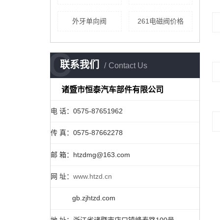
外牙单向阀
261电磁阀价格
C
联系我们
Contact Us
诸暨市恒泰汽车部件有限公司
电 话：0575-87651962
传 真：0575-87662278
邮 箱：htzdmg@163.com
网 址：
www.htzd.cn
gb.zjhtzd.com
地 址：浙江省诸暨市店口镇峰泰路100号