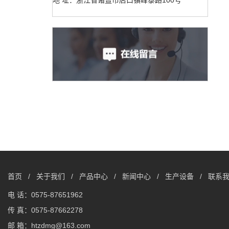
首页
/
关于我们
/
产品中心
/
新闻中心
/
生产设备
/
联系
电 话：0575-87651962
传 真：0575-87662278
邮 箱：htzdmg@163.com