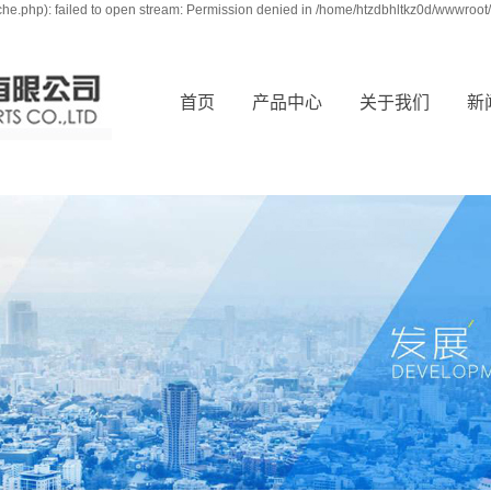
e.php): failed to open stream: Permission denied in /home/htzdbhltkz0d/wwwroot/
首页
产品中心
关于我们
新