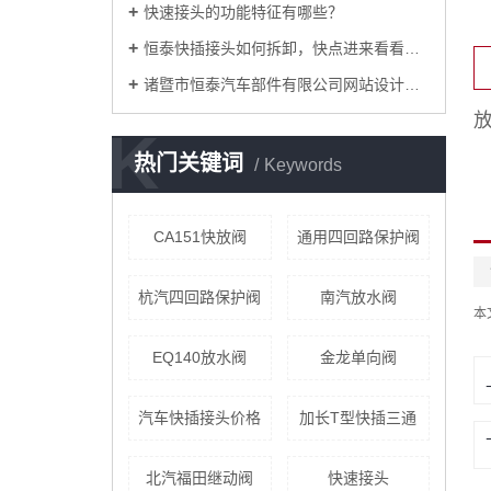
快速接头的功能特征有哪些？
恒泰快插接头如何拆卸，快点进来看看吧！
诸暨市恒泰汽车部件有限公司网站设计改版
K
热门关键词
Keywords
CA151快放阀
通用四回路保护阀
杭汽四回路保护阀
南汽放水阀
本
EQ140放水阀
金龙单向阀
汽车快插接头价格
加长T型快插三通
北汽福田继动阀
快速接头