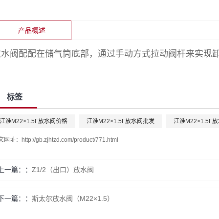
产品概述
放水阀配配在储气筒底部，通过手动方式拉动阀杆来实现
标签
江淮M22×1.5F放水阀价格
江淮M22×1.5F放水阀批发
江淮M22×1.5F
文网址：
http://gb.zjhtzd.com/product/771.html
上一篇：
Z1/2（出口）放水阀
下一篇：
斯太尔放水阀（M22×1.5）