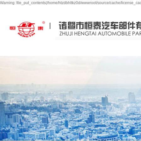
Warning: file_put_contents(/home/htzdbhltkz0d/wwwroot/source/cache/license_cach