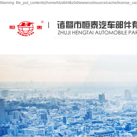
Warning: file_put_contents(/home/htzdbhltkz0d/wwwroot/source/cache/license_cach