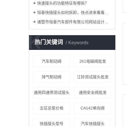
快速接头的功能特征有哪些？
恒泰快插接头如何拆卸，快点进来看看吧！
诸暨市恒泰汽车部件有限公司网站设计改版
K
热门关键词
Keywords
汽车制动阀
261电磁阀批发
排气制动阀
江铃测试接头批发
通用四通带测试接头
通用安全阀批发
五征总泵价格
CA142单向阀
快插接头型号
汽车快插接头