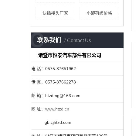
快插接头厂家
小卸荷阀价格
C
联系我们
Contact Us
诸暨市恒泰汽车部件有限公司
电 话：0575-87651962
传 真：0575-87662278
邮 箱：htzdmg@163.com
网 址：
www.htzd.cn
gb.zjhtzd.com
地 址：浙江省诸暨市店口镇峰泰路100号