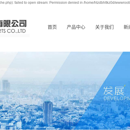
e.php): failed to open stream: Permission denied in /home/htzdbhltkz0d/wwwroot/
首页
产品中心
关于我们
新